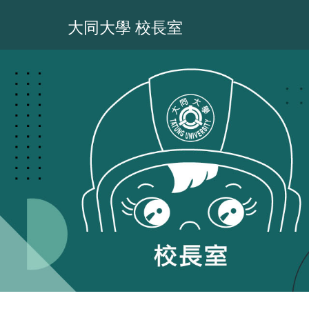
跳
到
大同大學 校長室
主
要
內
容
區